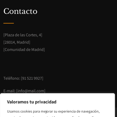
Contacto
[Plaza de las Cortes, 4]
[28014, Madrid]
[Comunidad de Madrid]
Teléfono: [91 521 9927]
E-mail:
[info@mail.com]
Valoramos tu privacidad
Usamos cookies para mejorar su experiencia de navegación,
© Copyright 2023 [EMPRESA].
Aviso legal y Privacidad
.